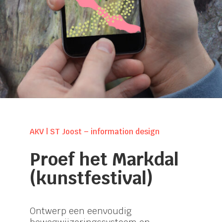
AKV | ST Joost – information design
Proef het Markdal
(kunstfestival)
Ontwerp een eenvoudig