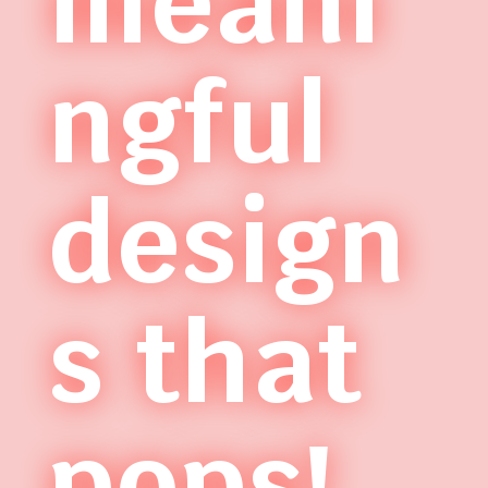
meani
ngful
design
s that
pops!