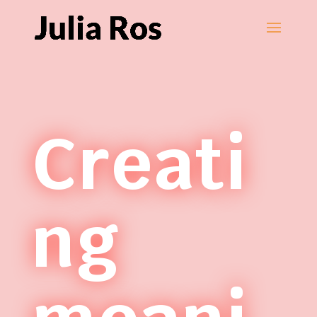
Creati
ng